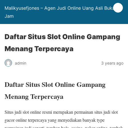
Malikyusefjones – Agen Judi Online Uang Asli Buka 24
Jam
Daftar Situs Slot Online Gampang
Menang Terpercaya
admin
3 years ago
Daftar Situs Slot Online Gampang
Menang Terpercaya
Situs judi slot online resmi merupakan permainan situs judi slot
gacor online terpercaya yang menyediakan banyak type
permainan judi seperti, taruhan bola, casino, poker online, tembak