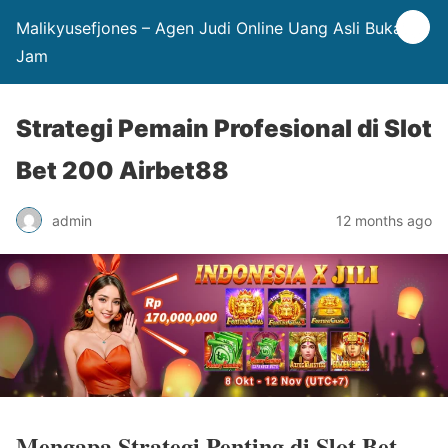
Malikyusefjones – Agen Judi Online Uang Asli Buka 24
Jam
Strategi Pemain Profesional di Slot
Bet 200 Airbet88
admin
12 months ago
Mengapa Strategi Penting di Slot Bet