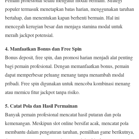
Pemain profesional selalu mengatur modal bermain. Strategi
populer termasuk menetapkan batas harian, menggunakan taruhan
bertahap, dan menentukan kapan berhenti bermain. Hal ini
mencegah kerugian besar dan menjaga stamina modal untuk
meraih jackpot potensial.
4. Manfaatkan Bonus dan Free Spin
Bonus deposit, free spin, dan promosi harian menjadi alat penting
bagi pemain profesional. Dengan memanfaatkan bonus, pemain
dapat memperbesar peluang menang tanpa menambah modal
pribadi. Free spin digunakan untuk mencoba kombinasi menang
atau memicu fitur jackpot tanpa risiko.
5. Catat Pola dan Hasil Permainan
Banyak pemain profesional mencatat hasil putaran dan pola
kemenangan. Meskipun slot online bersifat acak, mencatat pola
membantu dalam pengaturan taruhan, pemilihan game berikutnya,