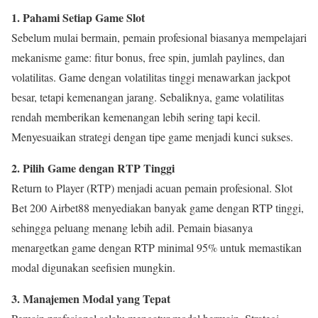
1. Pahami Setiap Game Slot
Sebelum mulai bermain, pemain profesional biasanya mempelajari
mekanisme game: fitur bonus, free spin, jumlah paylines, dan
volatilitas. Game dengan volatilitas tinggi menawarkan jackpot
besar, tetapi kemenangan jarang. Sebaliknya, game volatilitas
rendah memberikan kemenangan lebih sering tapi kecil.
Menyesuaikan strategi dengan tipe game menjadi kunci sukses.
2. Pilih Game dengan RTP Tinggi
Return to Player (RTP) menjadi acuan pemain profesional. Slot
Bet 200 Airbet88 menyediakan banyak game dengan RTP tinggi,
sehingga peluang menang lebih adil. Pemain biasanya
menargetkan game dengan RTP minimal 95% untuk memastikan
modal digunakan seefisien mungkin.
3. Manajemen Modal yang Tepat