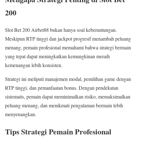
200
Slot Bet 200 Airbet88 bukan hanya soal keberuntungan.
Meskipun RTP tinggi dan jackpot progresif menambah peluang
menang, pemain profesional memahami bahwa strategi bermain
yang tepat dapat meningkatkan kemungkinan meraih
kemenangan lebih konsisten.
Strategi ini meliputi manajemen modal, pemilihan game dengan
RTP tinggi, dan pemanfaatan bonus. Dengan pendekatan
sistematis, pemain dapat meminimalkan risiko, memaksimalkan
peluang menang, dan menikmati pengalaman bermain lebih
menyenangkan.
Tips Strategi Pemain Profesional