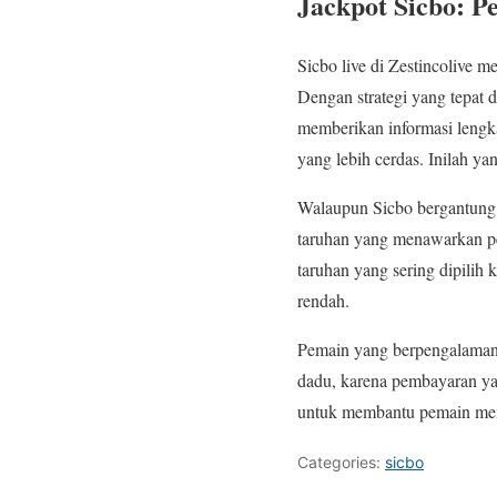
Jackpot Sicbo: P
Sicbo live di Zestincolive
Dengan strategi yang tepat 
memberikan informasi lengk
yang lebih cerdas. Inilah 
Walaupun Sicbo bergantung 
taruhan yang menawarkan pe
taruhan yang sering dipilih
rendah.
Pemain yang berpengalaman b
dadu, karena pembayaran ya
untuk membantu pemain mem
Categories:
sicbo