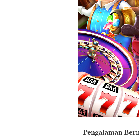
Pengalaman Berma