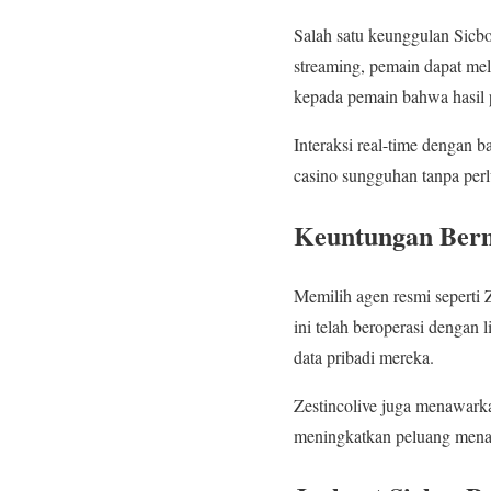
Salah satu keunggulan Sicbo 
streaming, pemain dapat me
kepada pemain bahwa hasil 
Interaksi real-time dengan 
casino sungguhan tanpa pe
Keuntungan Berm
Memilih agen resmi seperti
ini telah beroperasi dengan
data pribadi mereka.
Zestincolive juga menawark
meningkatkan peluang menan