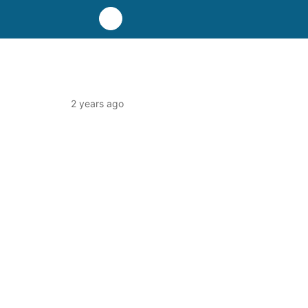
2 years ago