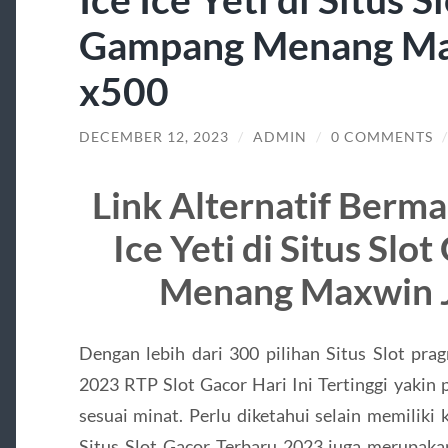
Gampang Menang Ma
x500
DECEMBER 12, 2023
/
ADMIN
/
0 COMMENTS
Link Alternatif Berma
Ice Yeti di Situs Sl
Menang Maxwin J
Dengan lebih dari 300 pilihan Situs Slot prag
2023 RTP Slot Gacor Hari Ini Tertinggi yaki
sesuai minat. Perlu diketahui selain memiliki
Situs Slot Gacor Terbaru 2023 juga merupakan