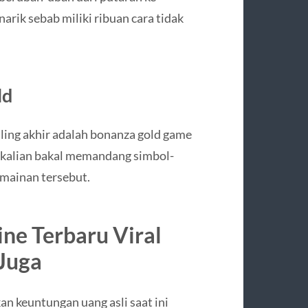
rik sebab miliki ribuan cara tidak
ld
aling akhir adalah bonanza gold game
kalian bakal memandang simbol-
mainan tersebut.
ne Terbaru Viral
 Juga
an keuntungan uang asli saat ini