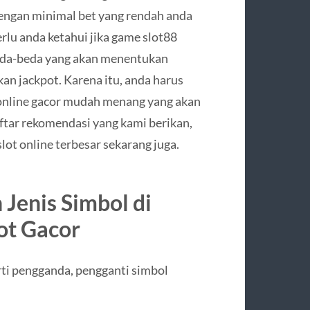
engan minimal bet yang rendah anda
erlu anda ketahui jika game slot88
eda-beda yang akan menentukan
n jackpot. Karena itu, anda harus
 online gacor mudah menang yang akan
aftar rekomendasi yang kami berikan,
ot online terbesar sekarang juga.
Jenis Simbol di
ot Gacor
rti pengganda, pengganti simbol