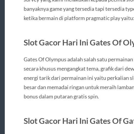
banyaknya game yang tersedia tapi tersedia typ
ketika bermain di platform pragmatic play yaitu
Slot Gacor Hari Ini Gates Of O
Gates Of Olympus adalah salah satu permainan me
secara khusus mengangkat tema, grafik dari dew
energi tarik dari permainan ini yaitu perkalian 
besar dan memadai ringan untuk meraih lamban
bonus dalam putaran gratis spin.
Slot Gacor Hari Ini Gates Of G