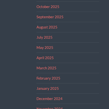
October 2025
September 2025
August 2025
July 2025
May 2025
April 2025
March 2025
February 2025
January 2025
December 2024
November 2024