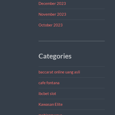
December 2023
November 2023
October 2023
Categories
baccarat online uang asli
cafe fontana
ibcbet slot
Kawasan Elite
mahjong ways