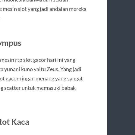
e mesin slot yang jadi andalan mereka
:
lympus
sin rtp slot gacor hari ini yang
a yunani kuno yaitu Zeus. Yang jadi
slot gacor ringan menang yang sangat
g scatter untuk memasuki babak
atot Kaca