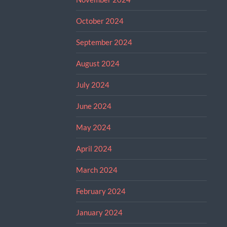
October 2024
September 2024
August 2024
July 2024
June 2024
May 2024
April 2024
March 2024
February 2024
January 2024