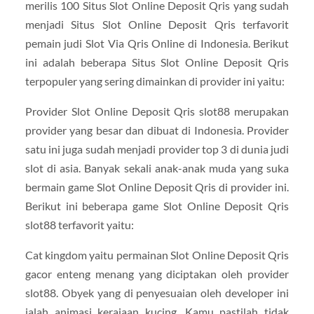
merilis 100 Situs Slot Online Deposit Qris yang sudah
menjadi Situs Slot Online Deposit Qris terfavorit
pemain judi Slot Via Qris Online di Indonesia. Berikut
ini adalah beberapa Situs Slot Online Deposit Qris
terpopuler yang sering dimainkan di provider ini yaitu:
Provider Slot Online Deposit Qris slot88 merupakan
provider yang besar dan dibuat di Indonesia. Provider
satu ini juga sudah menjadi provider top 3 di dunia judi
slot di asia. Banyak sekali anak-anak muda yang suka
bermain game Slot Online Deposit Qris di provider ini.
Berikut ini beberapa game Slot Online Deposit Qris
slot88 terfavorit yaitu:
Cat kingdom yaitu permainan Slot Online Deposit Qris
gacor enteng menang yang diciptakan oleh provider
slot88. Obyek yang di penyesuaian oleh developer ini
ialah animasi kerajaan kucing. Kamu pastilah tidak