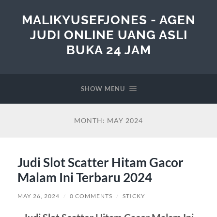
MALIKYUSEFJONES - AGEN
JUDI ONLINE UANG ASLI
BUKA 24 JAM
SHOW MENU
MONTH:
MAY 2024
Judi Slot Scatter Hitam Gacor
Malam Ini Terbaru 2024
MAY 26, 2024
/
0 COMMENTS
/
STICKY