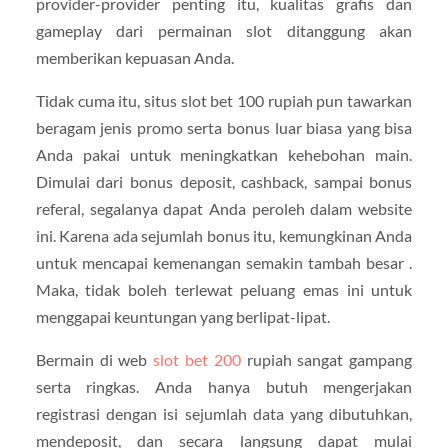
provider-provider penting itu, kualitas grafis dan
gameplay dari permainan slot ditanggung akan
memberikan kepuasan Anda.
Tidak cuma itu, situs slot bet 100 rupiah pun tawarkan
beragam jenis promo serta bonus luar biasa yang bisa
Anda pakai untuk meningkatkan kehebohan main.
Dimulai dari bonus deposit, cashback, sampai bonus
referal, segalanya dapat Anda peroleh dalam website
ini. Karena ada sejumlah bonus itu, kemungkinan Anda
untuk mencapai kemenangan semakin tambah besar .
Maka, tidak boleh terlewat peluang emas ini untuk
menggapai keuntungan yang berlipat-lipat.
Bermain di web
slot bet 200
rupiah sangat gampang
serta ringkas. Anda hanya butuh mengerjakan
registrasi dengan isi sejumlah data yang dibutuhkan,
mendeposit, dan secara langsung dapat mulai