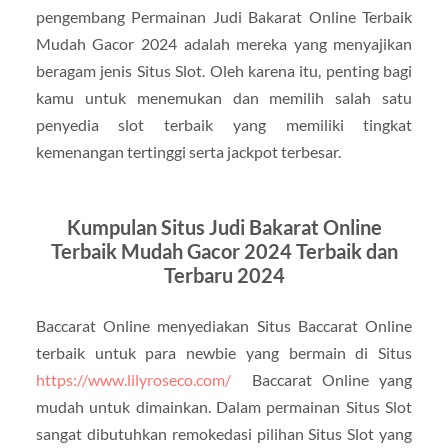
pengembang Permainan Judi Bakarat Online Terbaik
Mudah Gacor 2024 adalah mereka yang menyajikan
beragam jenis Situs Slot. Oleh karena itu, penting bagi
kamu untuk menemukan dan memilih salah satu
penyedia slot terbaik yang memiliki tingkat
kemenangan tertinggi serta jackpot terbesar.
Kumpulan Situs Judi Bakarat Online
Terbaik Mudah Gacor 2024 Terbaik dan
Terbaru 2024
Baccarat Online menyediakan Situs Baccarat Online
terbaik untuk para newbie yang bermain di Situs
https://www.lilyroseco.com/
Baccarat Online yang
mudah untuk dimainkan. Dalam permainan Situs Slot
sangat dibutuhkan remokedasi pilihan Situs Slot yang