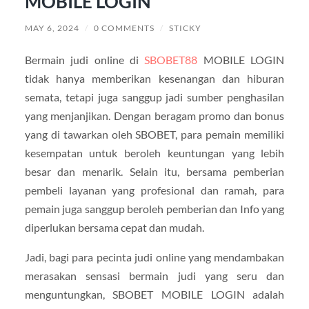
MOBILE LOGIN
MAY 6, 2024
/
0 COMMENTS
/
STICKY
Bermain judi online di
SBOBET88
MOBILE LOGIN
tidak hanya memberikan kesenangan dan hiburan
semata, tetapi juga sanggup jadi sumber penghasilan
yang menjanjikan. Dengan beragam promo dan bonus
yang di tawarkan oleh SBOBET, para pemain memiliki
kesempatan untuk beroleh keuntungan yang lebih
besar dan menarik. Selain itu, bersama pemberian
pembeli layanan yang profesional dan ramah, para
pemain juga sanggup beroleh pemberian dan Info yang
diperlukan bersama cepat dan mudah.
Jadi, bagi para pecinta judi online yang mendambakan
merasakan sensasi bermain judi yang seru dan
menguntungkan, SBOBET MOBILE LOGIN adalah