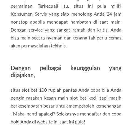
permainan. Terkecuali itu, situs ini pula miliki
Konsumen Servis yang siap menolong Anda 24 jam
nonstop apabila mendapat hambatan di saat main.
Dengan service yang sangat ramah dan kritis, Anda
bisa main secara nyaman dan tenang tak perlu cemas
akan permasalahan tekhnis.
Dengan pelbagai keunggulan yang
dijajakan,
situs slot bet 100 rupiah pantas Anda coba bila Anda
pengin rasakan kesan main slot bet kecil tapi masih
berkesempatan besar untuk memperoleh kemenangan
. Maka, nanti apalagi? Selekasnya mendaftar dan coba
hoki Anda di website ini saat ini pula!