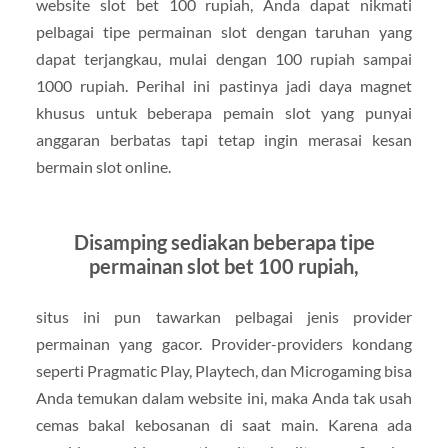
website slot bet 100 rupiah, Anda dapat nikmati
pelbagai tipe permainan slot dengan taruhan yang
dapat terjangkau, mulai dengan 100 rupiah sampai
1000 rupiah. Perihal ini pastinya jadi daya magnet
khusus untuk beberapa pemain slot yang punyai
anggaran berbatas tapi tetap ingin merasai kesan
bermain slot online.
Disamping sediakan beberapa tipe
permainan slot bet 100 rupiah,
situs ini pun tawarkan pelbagai jenis provider
permainan yang gacor. Provider-providers kondang
seperti Pragmatic Play, Playtech, dan Microgaming bisa
Anda temukan dalam website ini, maka Anda tak usah
cemas bakal kebosanan di saat main. Karena ada