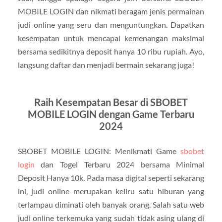
MOBILE LOGIN dan nikmati beragam jenis permainan
judi online yang seru dan menguntungkan. Dapatkan
kesempatan untuk mencapai kemenangan maksimal
bersama sedikitnya deposit hanya 10 ribu rupiah. Ayo,
langsung daftar dan menjadi bermain sekarang juga!
Raih Kesempatan Besar di SBOBET
MOBILE LOGIN dengan Game Terbaru
2024
SBOBET MOBILE LOGIN: Menikmati Game
sbobet
login
dan Togel Terbaru 2024 bersama Minimal
Deposit Hanya 10k. Pada masa digital seperti sekarang
ini, judi online merupakan keliru satu hiburan yang
terlampau diminati oleh banyak orang. Salah satu web
judi online terkemuka yang sudah tidak asing ulang di