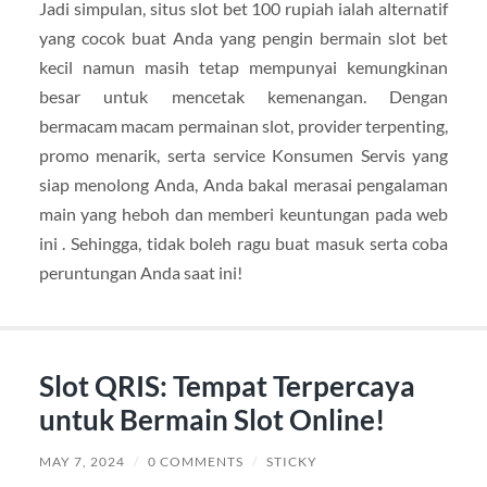
Jadi simpulan, situs slot bet 100 rupiah ialah alternatif
yang cocok buat Anda yang pengin bermain slot bet
kecil namun masih tetap mempunyai kemungkinan
besar untuk mencetak kemenangan. Dengan
bermacam macam permainan slot, provider terpenting,
promo menarik, serta service Konsumen Servis yang
siap menolong Anda, Anda bakal merasai pengalaman
main yang heboh dan memberi keuntungan pada web
ini . Sehingga, tidak boleh ragu buat masuk serta coba
peruntungan Anda saat ini!
Slot QRIS: Tempat Terpercaya
untuk Bermain Slot Online!
MAY 7, 2024
/
0 COMMENTS
/
STICKY