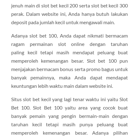
jenuh main di slot bet kecil 200 serta slot bet kecil 300
perak. Dalam website ini, Anda hanya butuh lakukan
deposit pada jumlah kecil untuk mengawali main.
Adanya slot bet 100, Anda dapat nikmati bermacam
ragam permainan slot online dengan taruhan
paling kecil tetapi masih mendapat peluang buat
memperoleh kemenangan besar. Slot bet 100 pun
menjajakan bermacam bonus serta promo bagus untuk
banyak pemainnya, maka Anda dapat mendapat
keuntungan lebih waktu main dalam website ini.
Situs slot bet kecil yang lagi tenar waktu ini yaitu Slot
Bet 100. Slot Bet 100 yaitu area yang cocok buat
banyak pemain yang pengin bermain-main dengan
taruhan kecil tetapi masih punya peluang buat
memperoleh kemenangan besar. Adanya pilihan