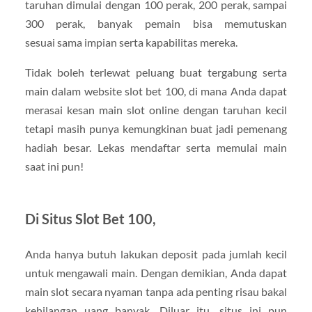
taruhan dimulai dengan 100 perak, 200 perak, sampai
300 perak, banyak pemain bisa memutuskan
sesuai sama impian serta kapabilitas mereka.
Tidak boleh terlewat peluang buat tergabung serta
main dalam website slot bet 100, di mana Anda dapat
merasai kesan main slot online dengan taruhan kecil
tetapi masih punya kemungkinan buat jadi pemenang
hadiah besar. Lekas mendaftar serta memulai main
saat ini pun!
Di Situs Slot Bet 100,
Anda hanya butuh lakukan deposit pada jumlah kecil
untuk mengawali main. Dengan demikian, Anda dapat
main slot secara nyaman tanpa ada penting risau bakal
kehilangan uang banyak. Diluar itu, situs ini pun