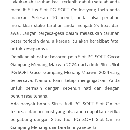
Lakukanlah taruhan kecil terlebih dahulu setelah anda
memilih Situs Slot PG SOFT Online yang ingin anda
mainkan. Setekah 10 menit, anda bisa perlahan
menaikkan stake taruhan anda menjadi 2x lipat dari
awal. Jangan tergesa-gesa dalam melakukan taruhan
besar terlebih dahulu karena itu akan berakibat fatal
untuk kedepannya.
Demikianlah daftar bocoran pola Slot PG SOFT Gacor
Gampang Menang Maxwin 2024 dari admin Situs Slot
PG SOFT Gacor Gampang Menang Maxwin 2024 yang
terpercaya. Namun, kami tetap mengingatkan Anda
untuk bermain dengan sepenuh hati dan dengan
penuh rasa tenang.
Ada banyak bonus Situs Judi PG SOFT Slot Online
terbesar dan promosi yang bisa anda dapatkan ketika
bergabung dengan Situs Judi PG SOFT Slot Online
Gampang Menang, diantara lainnya seperti