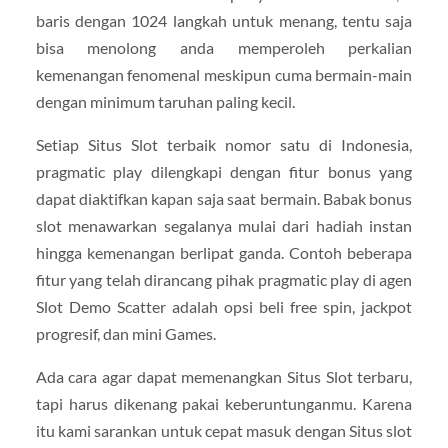
baris dengan 1024 langkah untuk menang, tentu saja
bisa menolong anda memperoleh perkalian
kemenangan fenomenal meskipun cuma bermain-main
dengan minimum taruhan paling kecil.
Setiap Situs Slot terbaik nomor satu di Indonesia,
pragmatic play dilengkapi dengan fitur bonus yang
dapat diaktifkan kapan saja saat bermain. Babak bonus
slot menawarkan segalanya mulai dari hadiah instan
hingga kemenangan berlipat ganda. Contoh beberapa
fitur yang telah dirancang pihak pragmatic play di agen
Slot Demo Scatter adalah opsi beli free spin, jackpot
progresif, dan mini Games.
Ada cara agar dapat memenangkan Situs Slot terbaru,
tapi harus dikenang pakai keberuntunganmu. Karena
itu kami sarankan untuk cepat masuk dengan Situs slot