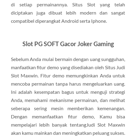
di setiap permainannya. Situs Slot yang telah
diciptakan juga dibuat lebih modern dan sangat
compatibel diperangkat Android serta Iphone.
Slot PG SOFT Gacor Joker Gaming
Sebelum Anda mulai bermain dengan uang sungguhan,
manfaatkan fitur demo yang disediakan oleh Situs Judi
Slot Maxwin. Fitur demo memungkinkan Anda untuk
mencoba permainan tanpa harus mengeluarkan uang.
Ini adalah kesempatan bagus untuk menguji strategi
Anda, memahami mekanisme permainan, dan melihat
seberapa sering mesin memberikan kemenangan.
Dengan memanfaatkan fitur demo, Kamu bisa
mempelajari lebih banyak tentangJudi Slot Maxwin
akan kamu mainkan dan meningkatkan peluang sukses.