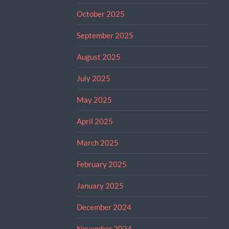
October 2025
September 2025
August 2025
July 2025
May 2025
April 2025
March 2025
February 2025
January 2025
December 2024
November 2024