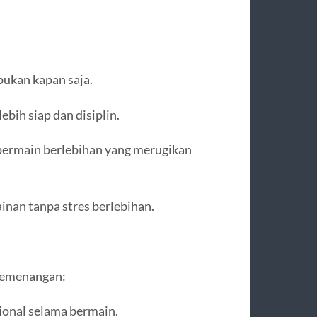
bukan kapan saja.
bih siap dan disiplin.
bermain berlebihan yang merugikan
inan tanpa stres berlebihan.
 kemenangan:
sional selama bermain.