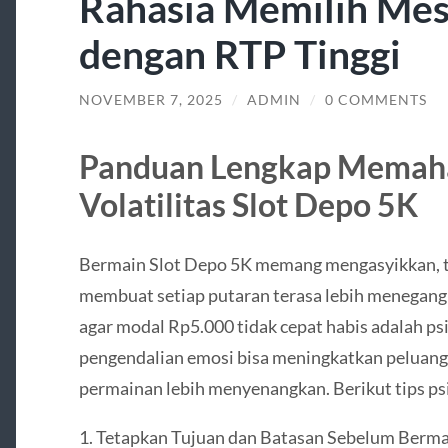
Rahasia Memilih Mes
dengan RTP Tinggi
NOVEMBER 7, 2025
/
ADMIN
/
0 COMMENTS
Panduan Lengkap Memah
Volatilitas Slot Depo 5K
Bermain Slot Depo 5K memang mengasyikkan, t
membuat setiap putaran terasa lebih menegangk
agar modal Rp5.000 tidak cepat habis adalah psik
pengendalian emosi bisa meningkatkan peluan
permainan lebih menyenangkan. Berikut tips ps
1. Tetapkan Tujuan dan Batasan Sebelum Berm