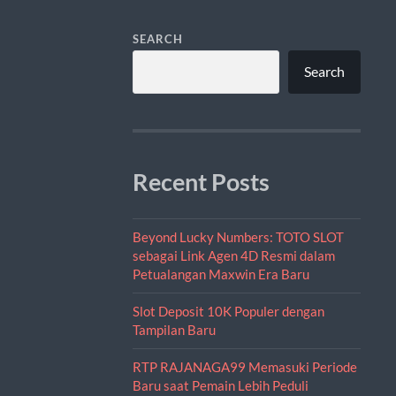
SEARCH
Search
Recent Posts
Beyond Lucky Numbers: TOTO SLOT
sebagai Link Agen 4D Resmi dalam
Petualangan Maxwin Era Baru
Slot Deposit 10K Populer dengan
Tampilan Baru
RTP RAJANAGA99 Memasuki Periode
Baru saat Pemain Lebih Peduli