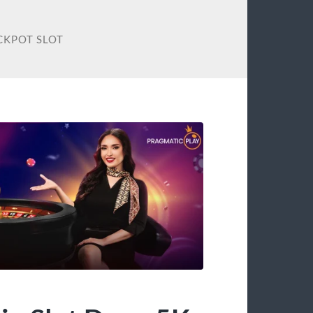
CKPOT SLOT