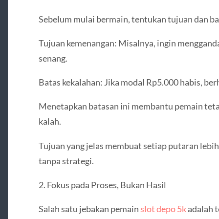
Sebelum mulai bermain, tentukan tujuan dan ba
Tujuan kemenangan: Misalnya, ingin mengganda
senang.
Batas kekalahan: Jika modal Rp5.000 habis, ber
Menetapkan batasan ini membantu pemain tetap
kalah.
Tujuan yang jelas membuat setiap putaran lebi
tanpa strategi.
2. Fokus pada Proses, Bukan Hasil
Salah satu jebakan pemain
slot depo 5k
adalah t