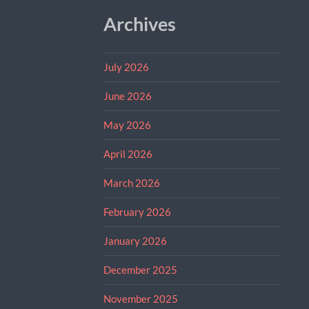
Archives
July 2026
June 2026
May 2026
April 2026
March 2026
February 2026
January 2026
December 2025
November 2025