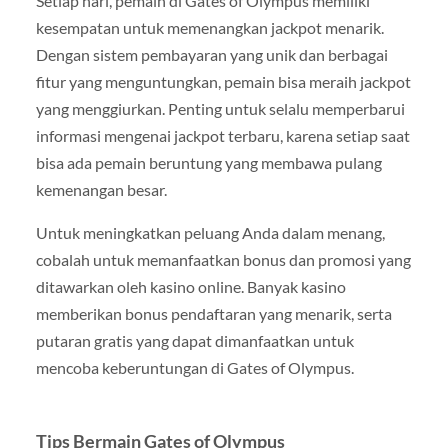
Setiap hari, pemain di Gates of Olympus memiliki
kesempatan untuk memenangkan jackpot menarik.
Dengan sistem pembayaran yang unik dan berbagai
fitur yang menguntungkan, pemain bisa meraih jackpot
yang menggiurkan. Penting untuk selalu memperbarui
informasi mengenai jackpot terbaru, karena setiap saat
bisa ada pemain beruntung yang membawa pulang
kemenangan besar.
Untuk meningkatkan peluang Anda dalam menang,
cobalah untuk memanfaatkan bonus dan promosi yang
ditawarkan oleh kasino online. Banyak kasino
memberikan bonus pendaftaran yang menarik, serta
putaran gratis yang dapat dimanfaatkan untuk
mencoba keberuntungan di Gates of Olympus.
Tips Bermain Gates of Olympus