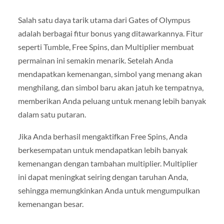
Salah satu daya tarik utama dari Gates of Olympus
adalah berbagai fitur bonus yang ditawarkannya. Fitur
seperti Tumble, Free Spins, dan Multiplier membuat
permainan ini semakin menarik. Setelah Anda
mendapatkan kemenangan, simbol yang menang akan
menghilang, dan simbol baru akan jatuh ke tempatnya,
memberikan Anda peluang untuk menang lebih banyak
dalam satu putaran.
Jika Anda berhasil mengaktifkan Free Spins, Anda
berkesempatan untuk mendapatkan lebih banyak
kemenangan dengan tambahan multiplier. Multiplier
ini dapat meningkat seiring dengan taruhan Anda,
sehingga memungkinkan Anda untuk mengumpulkan
kemenangan besar.