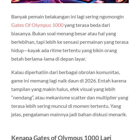
Banyak pemain belakangan ini lagi sering ngomongin
Gates Of Olympus 1000
yang terasa beda dari
biasanya. Bukan soal menang besar atau hal yang
berlebihan, tapi lebih ke sensasi permainan yang terasa
hidup—kayak ada ritme tertentu yang bikin orang
betah berlama-lama di depan layar.
Kalau diperhatiin dari berbagai obrolan komunitas,
game ini memang lagi naik daun di 2026. Entah karena
tampilan yang makin halus, efek visual yang lebih
“nendang”, atau mekanisme scatter dan multiplier yang
terasa lebih sering muncul di momen tertentu. Yang
jelas, pengalaman mainnya jadi bahan diskusi menarik.
Kenapa Gates of Olympus 1000 Lagi