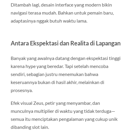
Ditambah lagi, desain interface yang modern bikin
navigasi terasa mudah. Bahkan untuk pemain baru,
adaptasinya nggak butuh waktu lama.
Antara Ekspektasi dan Realita di Lapangan
Banyak yang awalnya datang dengan ekspektasi tinggi
karena hype yang beredar. Tapi setelah mencoba
sendiri, sebagian justru menemukan bahwa
keseruannya bukan di hasil akhir, melainkan di
prosesnya.
Efek visual Zeus, petir yang menyambar, dan
munculnya multiplier di waktu yang tidak terduga—
semua itu menciptakan pengalaman yang cukup unik
dibanding slot lain.