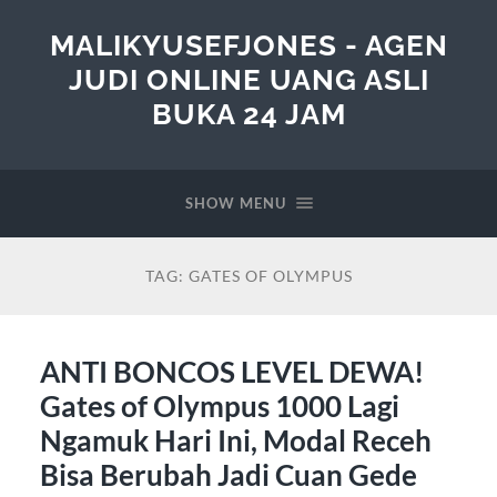
MALIKYUSEFJONES - AGEN
JUDI ONLINE UANG ASLI
BUKA 24 JAM
SHOW MENU
TAG:
GATES OF OLYMPUS
ANTI BONCOS LEVEL DEWA!
Gates of Olympus 1000 Lagi
Ngamuk Hari Ini, Modal Receh
Bisa Berubah Jadi Cuan Gede