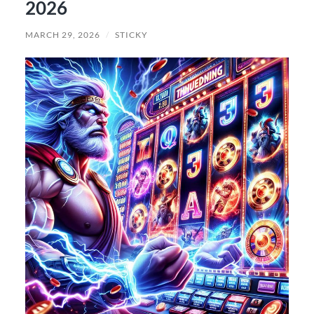
2026
MARCH 29, 2026
/
STICKY