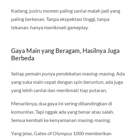
Kadang, justru momen paling santai malah jadi yang
paling berkesan. Tanpa ekspektasi tinggi, tanpa
tekanan, hanya menikmati gameplay.
Gaya Main yang Beragam, Hasilnya Juga
Berbeda
Setiap pemain punya pendekatan masing-masing. Ada
yang suka main cepat dengan spin beruntun, ada juga
yang lebih santai dan menikmati tiap putaran.
Menariknya, dua gaya ini sering dibandingkan di
komunitas. Tapi nggak ada yang benar atau salah.
Semua kembali ke kenyamanan masing-masing.
Yang jelas, Gates of Olympus 1000 memberikan