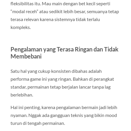
fleksibilitas itu. Mau main dengan bet kecil seperti
“modal receh” atau sedikit lebih besar, semuanya tetap
terasa relevan karena sistemnya tidak terlalu
kompleks.
Pengalaman yang Terasa Ringan dan Tidak
Membebani
Satu hal yang cukup konsisten dibahas adalah
performa game ini yang ringan. Bahkan di perangkat
standar, permainan tetap berjalan lancar tanpa lag
berlebihan.
Hal ini penting, karena pengalaman bermain jadi lebih
nyaman. Nggak ada gangguan teknis yang bikin mood
turun di tengah permainan.