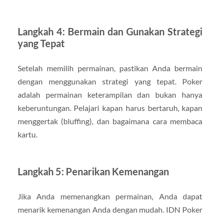
Langkah 4: Bermain dan Gunakan Strategi
yang Tepat
Setelah memilih permainan, pastikan Anda bermain
dengan menggunakan strategi yang tepat. Poker
adalah permainan keterampilan dan bukan hanya
keberuntungan. Pelajari kapan harus bertaruh, kapan
menggertak (bluffing), dan bagaimana cara membaca
kartu.
Langkah 5: Penarikan Kemenangan
Jika Anda memenangkan permainan, Anda dapat
menarik kemenangan Anda dengan mudah. IDN Poker