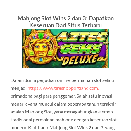
Mahjong Slot Wins 2 dan 3: Dapatkan
Keseruan Dari Situs Terbaru
Dalam dunia perjudian online, permainan slot selalu
menjadi
https://www.tireshopportland.com/
primadona bagi para penggemar. Salah satu inovasi
menarik yang muncul dalam beberapa tahun terakhir
adalah Mahjong Slot, yang menggabungkan elemen
tradisional permainan mahjong dengan keseruan slot
modern. Kini, hadir Mahjong Slot Wins 2 dan 3, yang