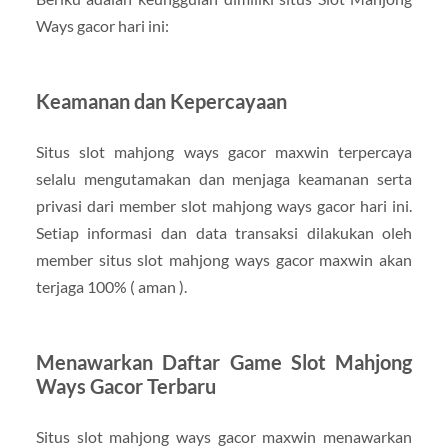
Ways gacor hari ini:
Keamanan dan Kepercayaan
Situs slot mahjong ways gacor maxwin terpercaya
selalu mengutamakan dan menjaga keamanan serta
privasi dari member slot mahjong ways gacor hari ini.
Setiap informasi dan data transaksi dilakukan oleh
member situs slot mahjong ways gacor maxwin akan
terjaga 100% ( aman ).
Menawarkan Daftar Game Slot Mahjong
Ways Gacor Terbaru
Situs slot mahjong ways gacor maxwin menawarkan