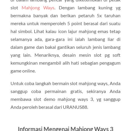
slot
Mahjong Ways
. Dengan lambang kuning yg
bermakna banyak dan berikan petaruh 5x taruhan
mereka untuk memperoleh 5 point berasal dari suatu
hal simbol. Lihat kalau icon lajur mahjong emas tetap
selamanya ada, gara-gara ini ialah lambang liar di
dalam game dan bakal gantikan seluruh jenis lambang
yang lain. Menariknya, desain mesin slot pg soft
kemungkinan mengambil alih hati sebagian pengagum
game online.
Untuk coba langkah bermain slot mahjong ways, Anda
sanggup coba permainan gratis, sekiranya Anda
membawa slot demo mahjong ways 3, yg sanggup
Anda peroleh berasal dari URANUS88.
Informasi Mengenai Mahjong Ways 3