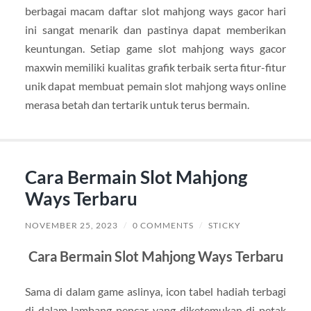
berbagai macam daftar slot mahjong ways gacor hari
ini sangat menarik dan pastinya dapat memberikan
keuntungan. Setiap game slot mahjong ways gacor
maxwin memiliki kualitas grafik terbaik serta fitur-fitur
unik dapat membuat pemain slot mahjong ways online
merasa betah dan tertarik untuk terus bermain.
Cara Bermain Slot Mahjong
Ways Terbaru
NOVEMBER 25, 2023
/
0 COMMENTS
/
STICKY
Cara Bermain Slot Mahjong Ways Terbaru
Sama di dalam game aslinya, icon tabel hadiah terbagi
di dalam lambang pencar yang diketemukan di petak