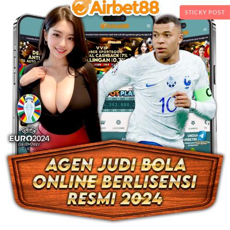
STICKY POST