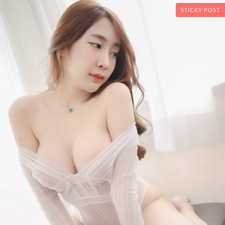
STICKY POST