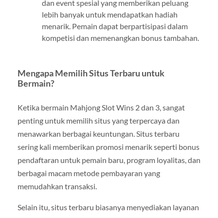
dan event spesial yang memberikan peluang
lebih banyak untuk mendapatkan hadiah
menarik. Pemain dapat berpartisipasi dalam
kompetisi dan memenangkan bonus tambahan.
Mengapa Memilih Situs Terbaru untuk
Bermain?
Ketika bermain Mahjong Slot Wins 2 dan 3, sangat
penting untuk memilih situs yang terpercaya dan
menawarkan berbagai keuntungan. Situs terbaru
sering kali memberikan promosi menarik seperti bonus
pendaftaran untuk pemain baru, program loyalitas, dan
berbagai macam metode pembayaran yang
memudahkan transaksi.
Selain itu, situs terbaru biasanya menyediakan layanan