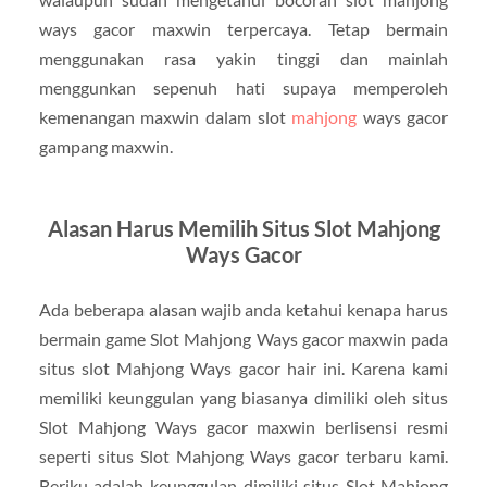
ways gacor maxwin terpercaya. Tetap bermain
menggunakan rasa yakin tinggi dan mainlah
menggunkan sepenuh hati supaya memperoleh
kemenangan maxwin dalam slot
mahjong
ways gacor
gampang maxwin.
Alasan Harus Memilih Situs Slot Mahjong
Ways Gacor
Ada beberapa alasan wajib anda ketahui kenapa harus
bermain game Slot Mahjong Ways gacor maxwin pada
situs slot Mahjong Ways gacor hair ini. Karena kami
memiliki keunggulan yang biasanya dimiliki oleh situs
Slot Mahjong Ways gacor maxwin berlisensi resmi
seperti situs Slot Mahjong Ways gacor terbaru kami.
Beriku adalah keunggulan dimiliki situs Slot Mahjong