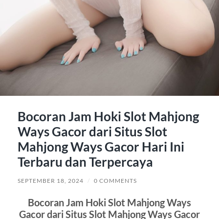
Bocoran Jam Hoki Slot Mahjong
Ways Gacor dari Situs Slot
Mahjong Ways Gacor Hari Ini
Terbaru dan Terpercaya
SEPTEMBER 18, 2024
/
0 COMMENTS
Bocoran Jam Hoki Slot Mahjong Ways
Gacor dari Situs Slot Mahjong Ways Gacor