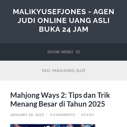
MALIKYUSEFJONES - AGEN
JUDI ONLINE UANG ASLI
BUKA 24 JAM
SHOW MENU
TAG:
MAHJONG SLOT
Mahjong Ways 2: Tips dan Trik
Menang Besar di Tahun 2025
JANUARY 28, 2025
/
0 COMMENTS
/
STICKY