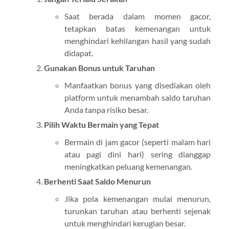
Saat berada dalam momen gacor,
tetapkan batas kemenangan untuk
menghindari kehilangan hasil yang sudah
didapat.
Gunakan Bonus untuk Taruhan
Manfaatkan bonus yang disediakan oleh
platform untuk menambah saldo taruhan
Anda tanpa risiko besar.
Pilih Waktu Bermain yang Tepat
Bermain di jam gacor (seperti malam hari
atau pagi dini hari) sering dianggap
meningkatkan peluang kemenangan.
Berhenti Saat Saldo Menurun
Jika pola kemenangan mulai menurun,
turunkan taruhan atau berhenti sejenak
untuk menghindari kerugian besar.