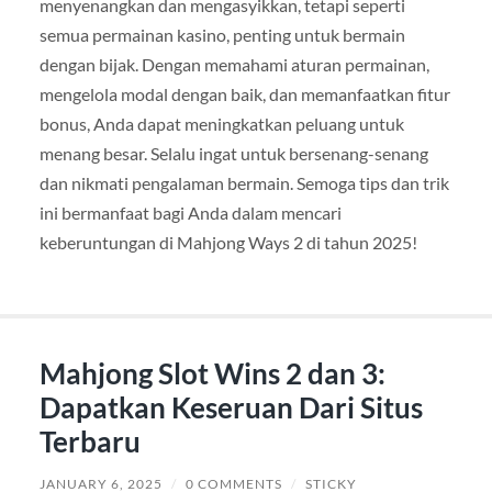
menyenangkan dan mengasyikkan, tetapi seperti
semua permainan kasino, penting untuk bermain
dengan bijak. Dengan memahami aturan permainan,
mengelola modal dengan baik, dan memanfaatkan fitur
bonus, Anda dapat meningkatkan peluang untuk
menang besar. Selalu ingat untuk bersenang-senang
dan nikmati pengalaman bermain. Semoga tips dan trik
ini bermanfaat bagi Anda dalam mencari
keberuntungan di Mahjong Ways 2 di tahun 2025!
Mahjong Slot Wins 2 dan 3:
Dapatkan Keseruan Dari Situs
Terbaru
JANUARY 6, 2025
/
0 COMMENTS
/
STICKY