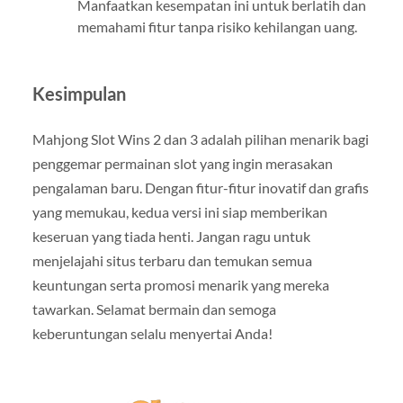
Manfaatkan kesempatan ini untuk berlatih dan
memahami fitur tanpa risiko kehilangan uang.
Kesimpulan
Mahjong Slot Wins 2 dan 3 adalah pilihan menarik bagi
penggemar permainan slot yang ingin merasakan
pengalaman baru. Dengan fitur-fitur inovatif dan grafis
yang memukau, kedua versi ini siap memberikan
keseruan yang tiada henti. Jangan ragu untuk
menjelajahi situs terbaru dan temukan semua
keuntungan serta promosi menarik yang mereka
tawarkan. Selamat bermain dan semoga
keberuntungan selalu menyertai Anda!