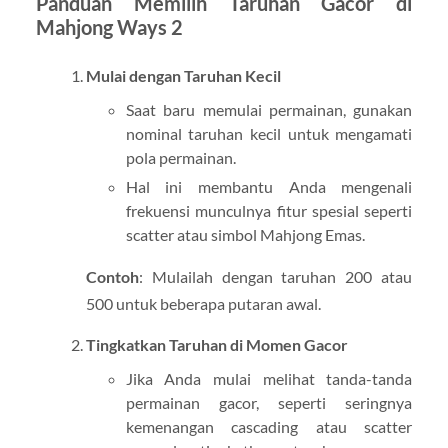
Panduan Memilih Taruhan Gacor di
Mahjong Ways 2
Mulai dengan Taruhan Kecil
Saat baru memulai permainan, gunakan
nominal taruhan kecil untuk mengamati
pola permainan.
Hal ini membantu Anda mengenali
frekuensi munculnya fitur spesial seperti
scatter atau simbol Mahjong Emas.
Contoh
: Mulailah dengan taruhan 200 atau
500 untuk beberapa putaran awal.
Tingkatkan Taruhan di Momen Gacor
Jika Anda mulai melihat tanda-tanda
permainan gacor, seperti seringnya
kemenangan cascading atau scatter