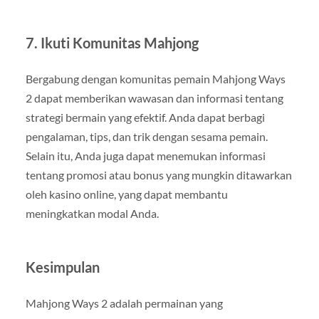
7. Ikuti Komunitas Mahjong
Bergabung dengan komunitas pemain Mahjong Ways
2 dapat memberikan wawasan dan informasi tentang
strategi bermain yang efektif. Anda dapat berbagi
pengalaman, tips, dan trik dengan sesama pemain.
Selain itu, Anda juga dapat menemukan informasi
tentang promosi atau bonus yang mungkin ditawarkan
oleh kasino online, yang dapat membantu
meningkatkan modal Anda.
Kesimpulan
Mahjong Ways 2 adalah permainan yang