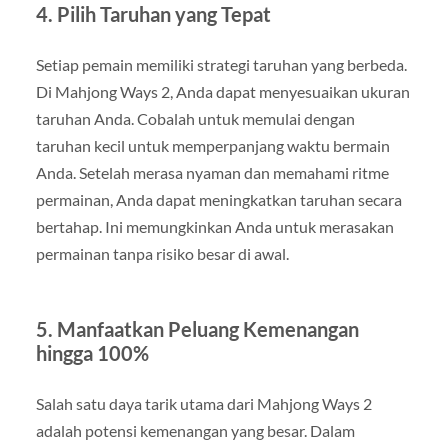
4. Pilih Taruhan yang Tepat
Setiap pemain memiliki strategi taruhan yang berbeda.
Di Mahjong Ways 2, Anda dapat menyesuaikan ukuran
taruhan Anda. Cobalah untuk memulai dengan
taruhan kecil untuk memperpanjang waktu bermain
Anda. Setelah merasa nyaman dan memahami ritme
permainan, Anda dapat meningkatkan taruhan secara
bertahap. Ini memungkinkan Anda untuk merasakan
permainan tanpa risiko besar di awal.
5. Manfaatkan Peluang Kemenangan
hingga 100%
Salah satu daya tarik utama dari Mahjong Ways 2
adalah potensi kemenangan yang besar. Dalam