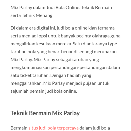
Mix Parlay dalam Judi Bola Online: Teknik Bermain
serta Tehnik Menang
Di dalam era digital ini, judi bola online kian ternama
serta menjadi opsi untuk banyak pecinta olahraga guna
mengalirkan kesukaan mereka. Satu diantaranya type
taruhan bola yang benar-benar disenangi merupakan
Mix Parlay. Mix Parlay sebagai taruhan yang
mengkombinasikan pertandingan-pertandingan dalam
satu ticket taruhan. Dengan hadiah yang
menggairahkan, Mix Parlay menjadi pujaan untuk
sejumlah pemain judi bola online.
Teknik Bermain Mix Parlay
Bermain
situs judi bola terpercaya
dalam judi bola