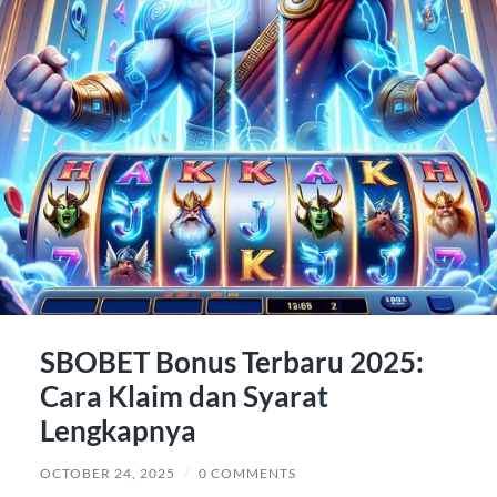
SBOBET Bonus Terbaru 2025:
Cara Klaim dan Syarat
Lengkapnya
OCTOBER 24, 2025
/
0 COMMENTS