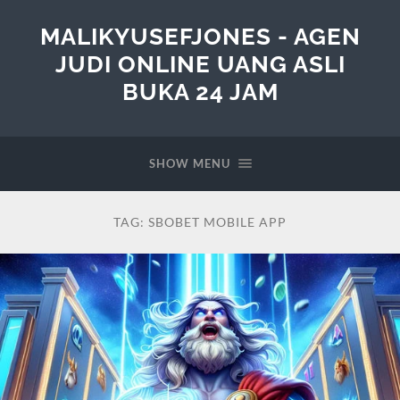
MALIKYUSEFJONES - AGEN
JUDI ONLINE UANG ASLI
BUKA 24 JAM
SHOW MENU
TAG:
SBOBET MOBILE APP