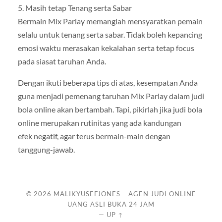
5. Masih tetap Tenang serta Sabar
Bermain Mix Parlay memanglah mensyaratkan pemain
selalu untuk tenang serta sabar. Tidak boleh kepancing
emosi waktu merasakan kekalahan serta tetap focus
pada siasat taruhan Anda.
Dengan ikuti beberapa tips di atas, kesempatan Anda
guna menjadi pemenang taruhan Mix Parlay dalam judi
bola online akan bertambah. Tapi, pikirlah jika judi bola
online merupakan rutinitas yang ada kandungan
efek negatif, agar terus bermain-main dengan
tanggung-jawab.
© 2026
MALIKYUSEFJONES – AGEN JUDI ONLINE
UANG ASLI BUKA 24 JAM
—
UP ↑