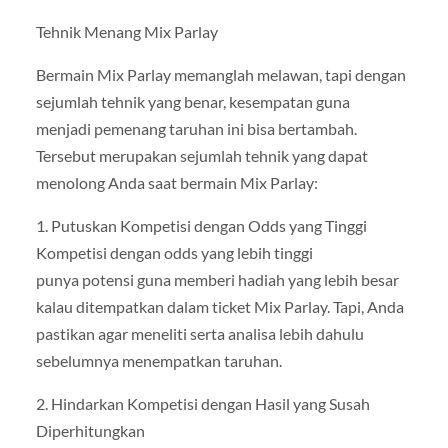
Tehnik Menang Mix Parlay
Bermain Mix Parlay memanglah melawan, tapi dengan
sejumlah tehnik yang benar, kesempatan guna
menjadi pemenang taruhan ini bisa bertambah.
Tersebut merupakan sejumlah tehnik yang dapat
menolong Anda saat bermain Mix Parlay:
1. Putuskan Kompetisi dengan Odds yang Tinggi
Kompetisi dengan odds yang lebih tinggi
punya potensi guna memberi hadiah yang lebih besar
kalau ditempatkan dalam ticket Mix Parlay. Tapi, Anda
pastikan agar meneliti serta analisa lebih dahulu
sebelumnya menempatkan taruhan.
2. Hindarkan Kompetisi dengan Hasil yang Susah
Diperhitungkan