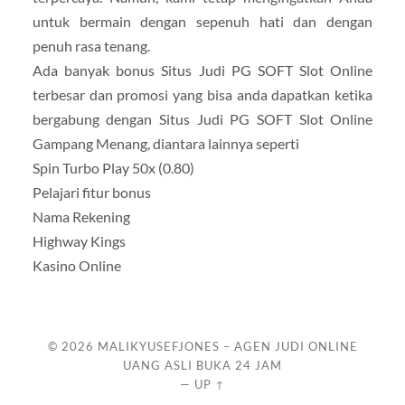
untuk bermain dengan sepenuh hati dan dengan
penuh rasa tenang.
Ada banyak bonus Situs Judi PG SOFT Slot Online
terbesar dan promosi yang bisa anda dapatkan ketika
bergabung dengan Situs Judi PG SOFT Slot Online
Gampang Menang, diantara lainnya seperti
Spin Turbo Play 50x (0.80)
Pelajari fitur bonus
Nama Rekening
Highway Kings
Kasino Online
© 2026
MALIKYUSEFJONES – AGEN JUDI ONLINE
UANG ASLI BUKA 24 JAM
—
UP ↑