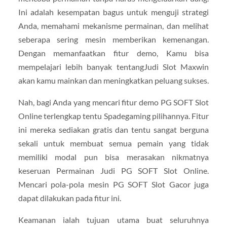
Ini adalah kesempatan bagus untuk menguji strategi
Anda, memahami mekanisme permainan, dan melihat
seberapa sering mesin memberikan kemenangan.
Dengan memanfaatkan fitur demo, Kamu bisa
mempelajari lebih banyak tentangJudi Slot Maxwin
akan kamu mainkan dan meningkatkan peluang sukses.
Nah, bagi Anda yang mencari fitur demo PG SOFT Slot
Online terlengkap tentu Spadegaming pilihannya. Fitur
ini mereka sediakan gratis dan tentu sangat berguna
sekali untuk membuat semua pemain yang tidak
memiliki modal pun bisa merasakan nikmatnya
keseruan Permainan Judi PG SOFT Slot Online.
Mencari pola-pola mesin PG SOFT Slot Gacor juga
dapat dilakukan pada fitur ini.
Keamanan ialah tujuan utama buat seluruhnya