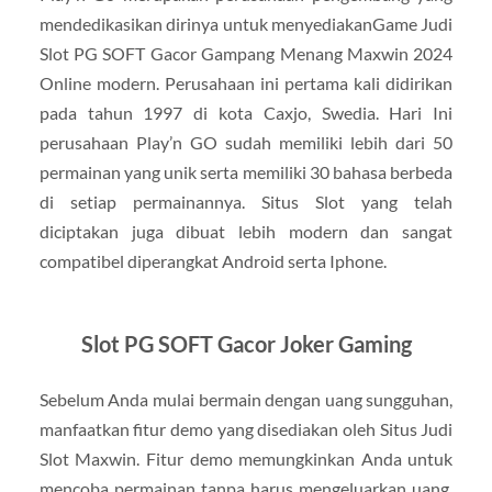
mendedikasikan dirinya untuk menyediakanGame Judi
Slot PG SOFT Gacor Gampang Menang Maxwin 2024
Online modern. Perusahaan ini pertama kali didirikan
pada tahun 1997 di kota Caxjo, Swedia. Hari Ini
perusahaan Play’n GO sudah memiliki lebih dari 50
permainan yang unik serta memiliki 30 bahasa berbeda
di setiap permainannya. Situs Slot yang telah
diciptakan juga dibuat lebih modern dan sangat
compatibel diperangkat Android serta Iphone.
Slot PG SOFT Gacor Joker Gaming
Sebelum Anda mulai bermain dengan uang sungguhan,
manfaatkan fitur demo yang disediakan oleh Situs Judi
Slot Maxwin. Fitur demo memungkinkan Anda untuk
mencoba permainan tanpa harus mengeluarkan uang.