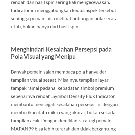
rendah dan hasil spin sering kali mengecewakan.
Indicator ini menggabungkan kedua aspek tersebut
sehingga pemain bisa melihat hubungan pola secara
utuh, bukan hanya dari hasil spin.
Menghindari Kesalahan Persepsi pada
Pola Visual yang Menipu
Banyak pemain salah membaca pola hanya dari
tampilan visual sesaat. Misalnya, tampilan layar
tampak ramai padahal kepadatan simbol premium
sebenarnya rendah. Symbol Density Flux Indicator
membantu mencegah kesalahan persepsi ini dengan
memberikan data mikro yang akurat, bukan sekadar
tampilan acak. Dengan demikian, strategi pemain
MAPAN99 bisa lebih terarah dan tidak bergantung