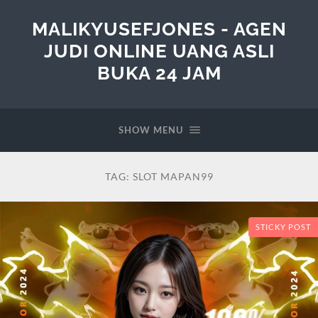
MALIKYUSEFJONES - AGEN
JUDI ONLINE UANG ASLI
BUKA 24 JAM
SHOW MENU
TAG:
SLOT MAPAN99
STICKY POST