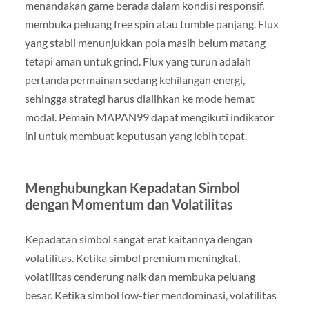
menandakan game berada dalam kondisi responsif,
membuka peluang free spin atau tumble panjang. Flux
yang stabil menunjukkan pola masih belum matang
tetapi aman untuk grind. Flux yang turun adalah
pertanda permainan sedang kehilangan energi,
sehingga strategi harus dialihkan ke mode hemat
modal. Pemain MAPAN99 dapat mengikuti indikator
ini untuk membuat keputusan yang lebih tepat.
Menghubungkan Kepadatan Simbol
dengan Momentum dan Volatilitas
Kepadatan simbol sangat erat kaitannya dengan
volatilitas. Ketika simbol premium meningkat,
volatilitas cenderung naik dan membuka peluang
besar. Ketika simbol low-tier mendominasi, volatilitas