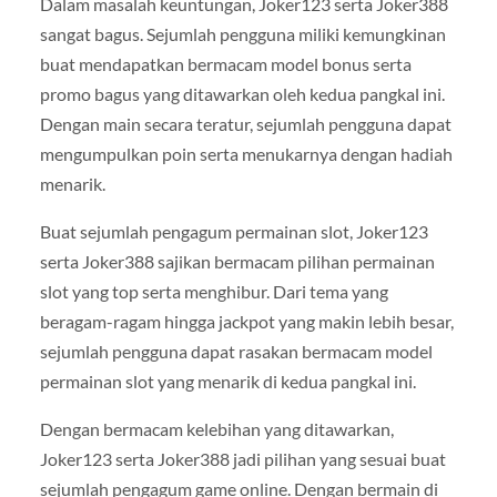
Dalam masalah keuntungan, Joker123 serta Joker388
sangat bagus. Sejumlah pengguna miliki kemungkinan
buat mendapatkan bermacam model bonus serta
promo bagus yang ditawarkan oleh kedua pangkal ini.
Dengan main secara teratur, sejumlah pengguna dapat
mengumpulkan poin serta menukarnya dengan hadiah
menarik.
Buat sejumlah pengagum permainan slot, Joker123
serta Joker388 sajikan bermacam pilihan permainan
slot yang top serta menghibur. Dari tema yang
beragam-ragam hingga jackpot yang makin lebih besar,
sejumlah pengguna dapat rasakan bermacam model
permainan slot yang menarik di kedua pangkal ini.
Dengan bermacam kelebihan yang ditawarkan,
Joker123 serta Joker388 jadi pilihan yang sesuai buat
sejumlah pengagum game online. Dengan bermain di