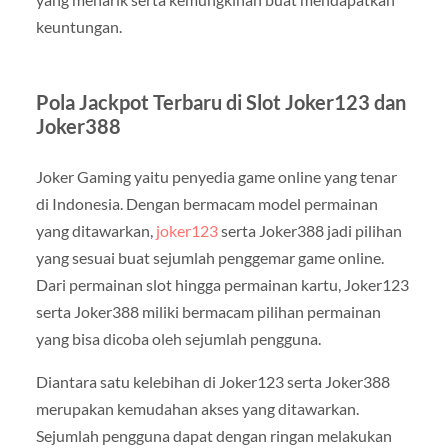
keuntungan.
Pola Jackpot Terbaru di Slot Joker123 dan
Joker388
Joker Gaming yaitu penyedia game online yang tenar
di Indonesia. Dengan bermacam model permainan
yang ditawarkan,
joker123
serta Joker388 jadi pilihan
yang sesuai buat sejumlah penggemar game online.
Dari permainan slot hingga permainan kartu, Joker123
serta Joker388 miliki bermacam pilihan permainan
yang bisa dicoba oleh sejumlah pengguna.
Diantara satu kelebihan di Joker123 serta Joker388
merupakan kemudahan akses yang ditawarkan.
Sejumlah pengguna dapat dengan ringan melakukan