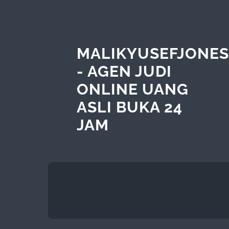
MALIKYUSEFJONES
- AGEN JUDI
ONLINE UANG
ASLI BUKA 24
JAM