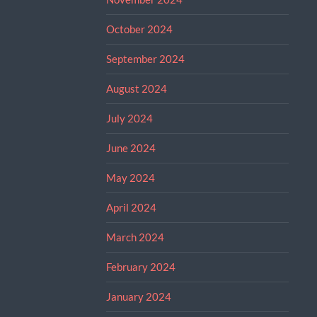
October 2024
September 2024
August 2024
July 2024
June 2024
May 2024
April 2024
March 2024
February 2024
January 2024