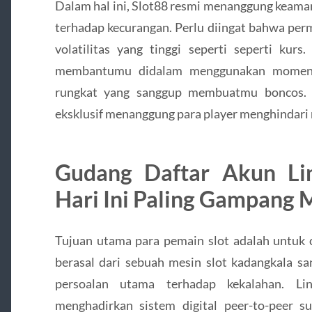
Dalam hal ini, Slot88 resmi menanggung keama
terhadap kecurangan. Perlu diingat bahwa per
volatilitas yang tinggi seperti seperti kurs
membantumu didalam menggunakan momentu
rungkat yang sanggup membuatmu boncos. P
eksklusif menanggung para player menghindari r
Gudang Daftar Akun Lin
Hari Ini Paling Gampang
Tujuan utama para pemain slot adalah untuk 
berasal dari sebuah mesin slot kadangkala s
persoalan utama terhadap kekalahan. Li
menghadirkan sistem digital peer-to-peer