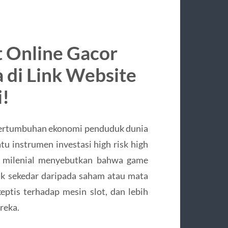
 Online Gacor
 di Link Website
!
pertumbuhan ekonomi penduduk dunia
u instrumen investasi high risk high
 milenial menyebutkan bahwa game
tak sekedar daripada saham atau mata
eptis terhadap mesin slot, dan lebih
reka.