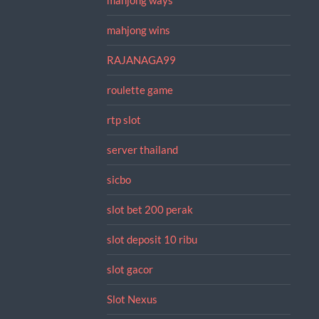
mahjong wins
RAJANAGA99
roulette game
rtp slot
server thailand
sicbo
slot bet 200 perak
slot deposit 10 ribu
slot gacor
Slot Nexus