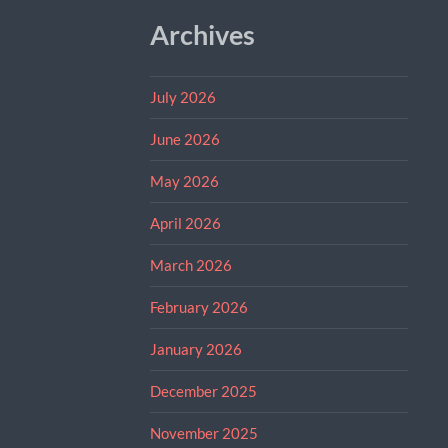
Archives
July 2026
June 2026
May 2026
April 2026
March 2026
February 2026
January 2026
December 2025
November 2025