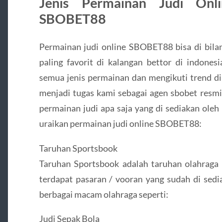
Jenis Permainan Judi Onl
SBOBET88
Permainan judi online SBOBET88 bisa di bila
paling favorit di kalangan bettor di indone
semua jenis permainan dan mengikuti trend di
menjadi tugas kami sebagai agen sbobet resmi
permainan judi apa saja yang di sediakan ole
uraikan permainan judi online SBOBET88:
Taruhan Sportsbook
Taruhan Sportsbook adalah taruhan olahraga 
terdapat pasaran / vooran yang sudah di sedia
berbagai macam olahraga seperti:
Judi Sepak Bola