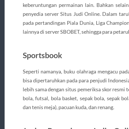
keberuntungan permainan lain. Bahkan selai
penyedia server Situs Judi Online. Dalam tar
pada pertandingan Piala Dunia, Liga Champions
lainnya di server SBOBET, sehingga para petaru
Sportsbook
Seperti namanya, buku olahraga mengacu pada
bisa dipertaruhkan pada para penjudi Indonesia
lebih sama dengan situs pemeriksa skor resmi t
bola, futsal, bola basket, sepak bola, sepak bol
dan tenis meja), pacuan kuda, dan renang.