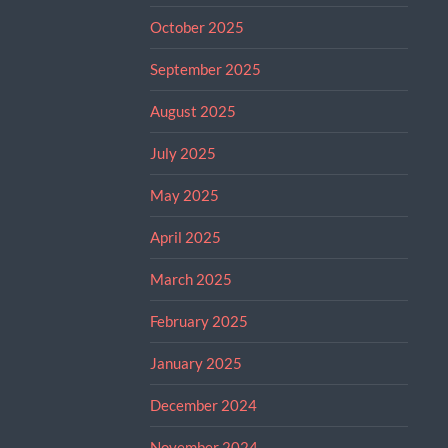
October 2025
September 2025
August 2025
July 2025
May 2025
April 2025
March 2025
February 2025
January 2025
December 2024
November 2024