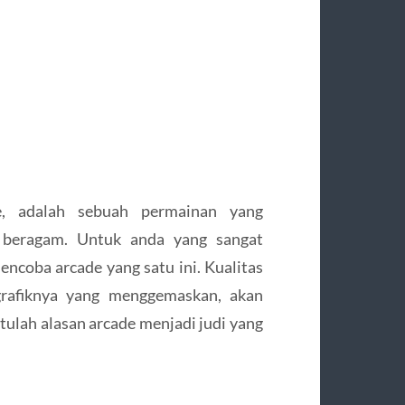
e, adalah sebuah permainan yang
 beragam. Untuk anda yang sangat
ncoba arcade yang satu ini. Kualitas
 grafiknya yang menggemaskan, akan
tulah alasan arcade menjadi judi yang