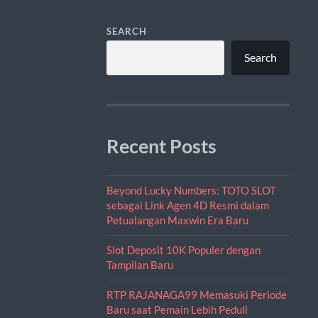
SEARCH
Search
Recent Posts
Beyond Lucky Numbers: TOTO SLOT
sebagai Link Agen 4D Resmi dalam
Petualangan Maxwin Era Baru
Slot Deposit 10K Populer dengan
Tampilan Baru
RTP RAJANAGA99 Memasuki Periode
Baru saat Pemain Lebih Peduli