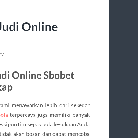
Judi Online
KY
di Online Sbobet
kap
kami menawarkan lebih dari sekedar
bola
terpercaya juga memiliki banyak
eskipun tim sepak bola kesukaan Anda
i tidak akan bosan dan dapat mencoba