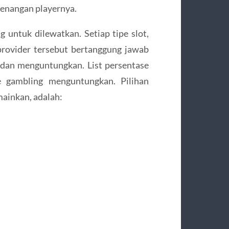
menangan playernya.
g untuk dilewatkan. Setiap tipe slot,
provider tersebut bertanggung jawab
dan menguntungkan. List persentase
pe gambling menguntungkan. Pilihan
mainkan, adalah: