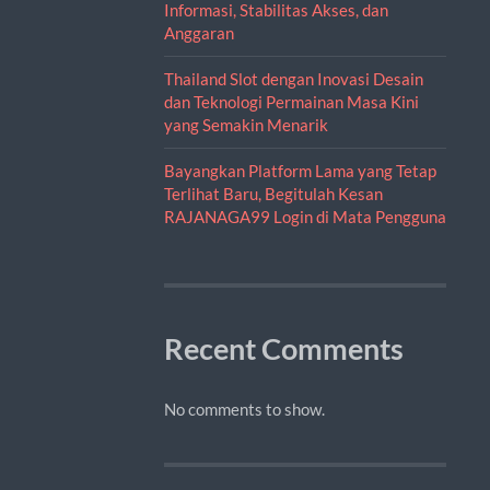
Informasi, Stabilitas Akses, dan
Anggaran
Thailand Slot dengan Inovasi Desain
dan Teknologi Permainan Masa Kini
yang Semakin Menarik
Bayangkan Platform Lama yang Tetap
Terlihat Baru, Begitulah Kesan
RAJANAGA99 Login di Mata Pengguna
Recent Comments
No comments to show.