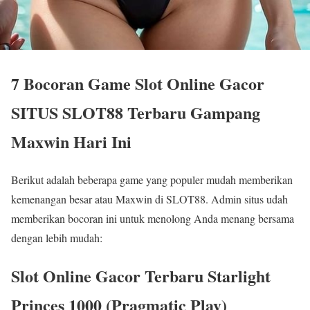
7 Bocoran Game Slot Online Gacor
SITUS SLOT88 Terbaru Gampang
Maxwin Hari Ini
Berikut adalah beberapa game yang populer mudah memberikan
kemenangan besar atau Maxwin di SLOT88. Admin situs udah
memberikan bocoran ini untuk menolong Anda menang bersama
dengan lebih mudah:
Slot Online Gacor Terbaru Starlight
Princes 1000 (Pragmatic Play)