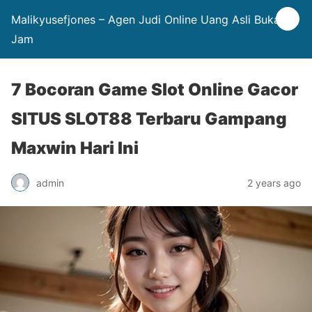
Malikyusefjones – Agen Judi Online Uang Asli Buka 24
Jam
7 Bocoran Game Slot Online Gacor
SITUS SLOT88 Terbaru Gampang
Maxwin Hari Ini
admin
2 years ago