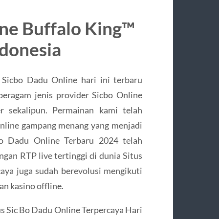
ine Buffalo King™
ndonesia
Sicbo Dadu Online hari ini terbaru
eragam jenis provider Sicbo Online
er sekalipun. Permainan kami telah
Online gampang menang yang menjadi
bo Dadu Online Terbaru 2024 telah
ngan RTP live tertinggi di dunia Situs
caya juga sudah berevolusi mengikuti
n kasino offline.
s Sic Bo Dadu Online Terpercaya Hari