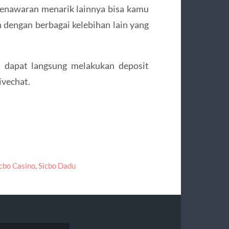
penawaran menarik lainnya bisa kamu
 dengan berbagai kelebihan lain yang
 dapat langsung melakukan deposit
ivechat.
cbo Casino
,
Sicbo Dadu