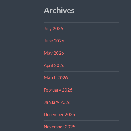
Archives
July 2026
June 2026
May 2026
April 2026
March 2026
February 2026
January 2026
December 2025
November 2025